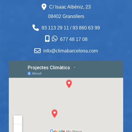
C/ Isaac Albéniz, 23
08402 Granollers
93 113 29 11
/
93 860 63 99
677 48 17 08
info@climabarcelona.com